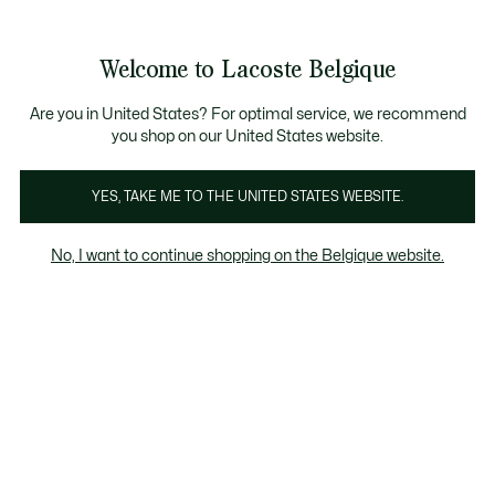
Bannières
d’information
T CHANCE - Découvrez une sélection à prix réduits.
LAST CHANCE - Découvrez une sélection à prix réduits
Galerie
Welcome to Lacoste Belgique
d’images
Voir
0
0
produit
mon
FR
panier
Are you in United States? For optimal service, we recommend
you shop on our United States website.
YES, TAKE ME TO THE UNITED STATES WEBSITE.
No, I want to continue shopping on the Belgique website.