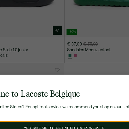
- 30%
€ 37,00
€ 55,00
Prix
Prix
 Slide 1.0 junior
Sandales Meduz enfant
après
original
LIGNE
réduction
avant
:
réduction
€
:
37,00
€
55,00
me to Lacoste Belgique
United States? For optimal service, we recommend you shop on our Uni
YES, TAKE ME TO THE UNITED STATES WEBSITE.