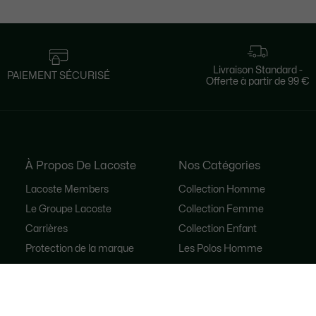
Livraison Standard -
PAIEMENT SÉCURISÉ
Offerte à partir de 99 €
À Propos De Lacoste
Nos Catégories
Lacoste Members
Collection Homme
Le Groupe Lacoste
Collection Femme
Carrières
Collection Enfant
Protection de la marque
Les Polos Homme
René Lacoste
Les Polos Femme
Les Chaussures
Lacoste Sport