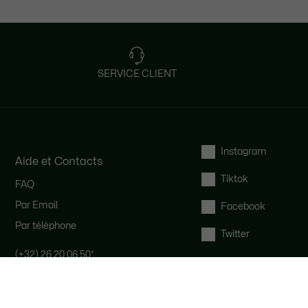
SERVICE CLIENT
Instagram
Aide et Contacts
Tiktok
FAQ
Par Email
Facebook
Par téléphone
Twitter
(+32) 26 20 06 50
*
Notre équipe Service Clients est
disponible pour vous du lundi au
vendredi de 9h à 19h.