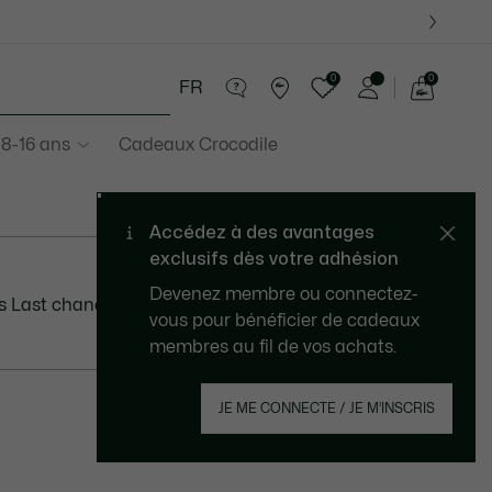
0
0
FR
Voir
mon
 8-16 ans
Cadeaux Crocodile
panier
 Last chance est calculé à partir du prix de