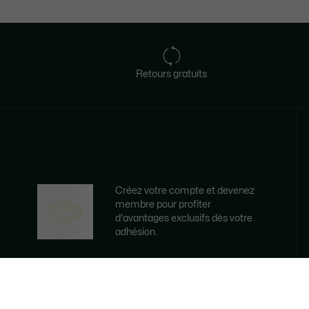
Retours gratuits
Créez votre compte et devenez
membre pour profiter
d'avantages exclusifs dès votre
adhésion.