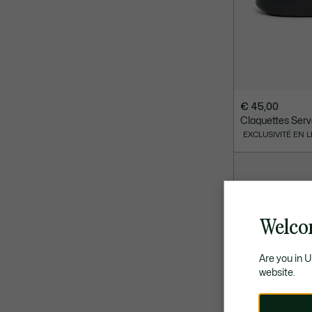
€ 45,00
Claquettes Serve
EXCLUSIVITÉ EN 
Welco
Are you in 
website.