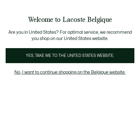
Bannières
d’information
T CHANCE - Découvrez une sélection à prix réduits.
LAST CHANCE - Découvrez une sélection à prix réduits.
Galerie
Welcome to Lacoste Belgique
d’images
Voir
0
0
produit
mon
FR
panier
Are you in United States? For optimal service, we recommend
you shop on our United States website.
YES, TAKE ME TO THE UNITED STATES WEBSITE.
No, I want to continue shopping on the Belgique website.