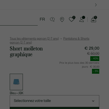
0
0
FR
Voir
mon
 8-16 ans
Cadeaux Crocodile
panier
Tous les vêtements garçon (2-7 ans)
Pantalons & Shorts
garçon (2-7 ans)
Short molleton
€ 29,00
graphique
Prix
Prix
€ 50,00
après
original
réduction
avant
- 40%
:
réductio
€
:
Prix le plus bas des 30 derniers
29,00
€
jours :
€ 30,00
50,00
- 3%
Liste
des
déclinaisons
Bleu
•
JBK
Sélectionnez votre taille