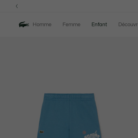
Bannières
d’information
Homme
Femme
Enfant
Découvr
Galerie
Nouveautés
Last Chance
d’images
produit