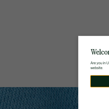
Welco
Are you in 
website.