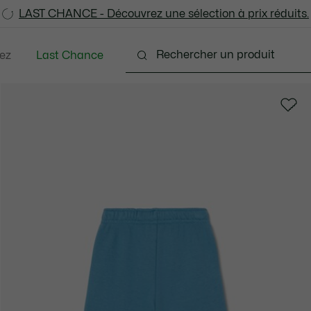
LAST CHANCE - Découvrez une sélection à prix réduits.
LAST CHANCE - Découvrez une sélection à prix réduits.
ez
Last Chance
Bébés - 3-24 mois
Enfants - 2-7 ans
Enfants -