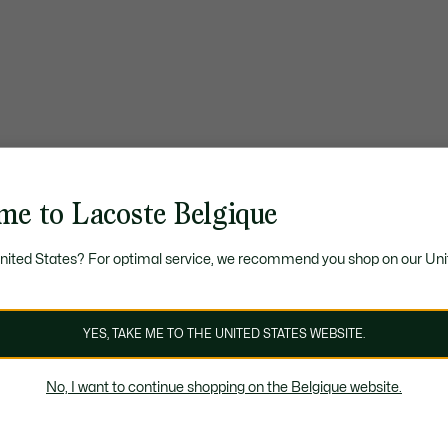
me to Lacoste Belgique
United States? For optimal service, we recommend you shop on our Uni
YES, TAKE ME TO THE UNITED STATES WEBSITE.
No, I want to continue shopping on the Belgique website.