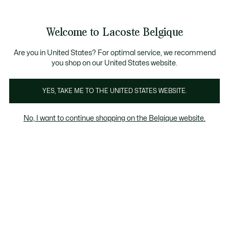
Bannières
d’information
T CHANCE - Découvrez une sélection à prix réduits.
LAST CHANCE - Découvrez une sélection à prix réduits.
Galerie
Welcome to Lacoste Belgique
d’images
Voir
0
0
produit
mon
FR
panier
Are you in United States? For optimal service, we recommend
you shop on our United States website.
YES, TAKE ME TO THE UNITED STATES WEBSITE.
No, I want to continue shopping on the Belgique website.