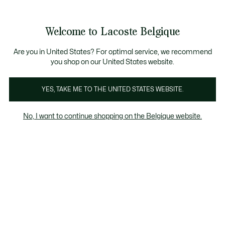
Bannières
d’information
T CHANCE - Découvrez une sélection à prix réduits.
LAST CHANCE - Découvrez une sélection à prix rédui
Welcome to Lacoste Belgique
Voir
0
0
mon
FR
panier
Are you in United States? For optimal service, we recommend
you shop on our United States website.
nteaux & Blousons
Survetements
Pantalons & Short
YES, TAKE ME TO THE UNITED STATES WEBSITE.
No, I want to continue shopping on the Belgique website.
Suvêtements garçon (2-7 ans)
Last chance
Le pourcentage de remise affiché sur les
produits Last chance est calculé à partir du
prix de vente du produit avant soldes.