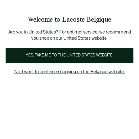
Bannières
d’information
T CHANCE - Découvrez une sélection à prix réduits.
LAST CHANCE - Découvrez une sélection à prix réduits.
Galerie
Welcome to Lacoste Belgique
d’images
Voir
0
0
produit
mon
FR
panier
Are you in United States? For optimal service, we recommend
you shop on our United States website.
YES, TAKE ME TO THE UNITED STATES WEBSITE.
No, I want to continue shopping on the Belgique website.