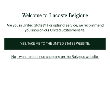
Bannières
d’information
T CHANCE - Découvrez une sélection à prix réduits.
LAST CHANCE - Découvrez une sélection à prix réduits.
Galerie
Welcome to Lacoste Belgique
d’images
Voir
0
0
produit
mon
FR
panier
Are you in United States? For optimal service, we recommend
you shop on our United States website.
YES, TAKE ME TO THE UNITED STATES WEBSITE.
No, I want to continue shopping on the Belgique website.