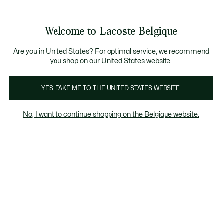
Bannières
d’information
T CHANCE - Découvrez une sélection à prix réduits.
LAST CHANCE - Découvrez une sélection à prix réduits.
Galerie
Welcome to Lacoste Belgique
d’images
Voir
0
0
produit
mon
FR
panier
Are you in United States? For optimal service, we recommend
you shop on our United States website.
YES, TAKE ME TO THE UNITED STATES WEBSITE.
No, I want to continue shopping on the Belgique website.