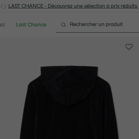
LAST CHANCE - Découvrez une sélection à prix réduits.
LAST CHANCE - Découvrez une sélection à prix réduits.
ez
Last Chance
Bébés - 3-24 mois
Enfants - 2-7 ans
Enfants -