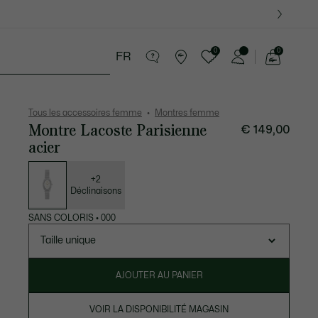
0
0
FR
Voir
mon
ccessoires
Sport
Cadeaux Crocodile
panier
Tous les accessoires femme
Montres femme
Montre Lacoste Parisienne
€ 149,00
acier
Liste
des
déclinaisons
+2
Déclinaisons
SANS COLORIS
•
000
Taille unique
AJOUTER AU PANIER
VOIR LA DISPONIBILITÉ MAGASIN