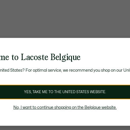
me to Lacoste Belgique
United States? For optimal service, we recommend you shop on our Uni
YES, TAKE ME TO THE UNITED STATES WEBSITE.
No, I want to continue shopping on the Belgique website.