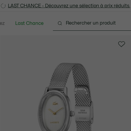
LAST CHANCE - Découvrez une sélection à prix réduits.
LAST CHANCE - Découvrez une sélection à prix réduits.
ez
Last Chance
s
Chaussures
Sacs & Petite Maroquinerie
A