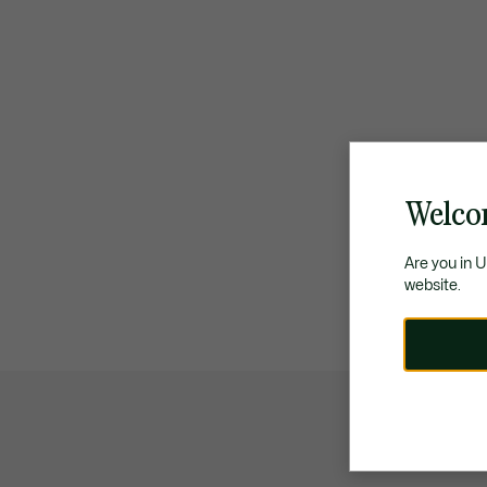
Welco
Are you in 
website.