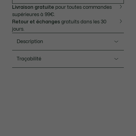
Livraison gratuite
pour toutes commandes
supérieures à 99€.
Retour et échanges
gratuits dans les 30
jours.
Description
Ref. 2001452
Traçabilité
Découvrez Lacoste Parisienne, une fusion parfaite
entre élégance intemporelle et design raffiné. Son
boîtier ovale délicatement sculpté s'inspire de la jupe
Lacoste s’engage à suivre le produit tout au long de
de tennis plissée, tandis que la lunette brillante ajoute
sa fabrication. Transparence de la chaîne de valeur,
une touche de sophistication. Disponible avec un
connaissance des fournisseurs et de l’écosystème…
bracelet en acier ou en cuir double tour.
pas un fil n’est tissé sans la vigilance du Crocodile.
Étanchéité : 5 ATM / 50 mètres
Découvrez-en plus ici
Mouvement : 2 aiguilles
Diamètre du boîtier : 30 mm x 22 mm
Longueur du bracelet : 178 mm