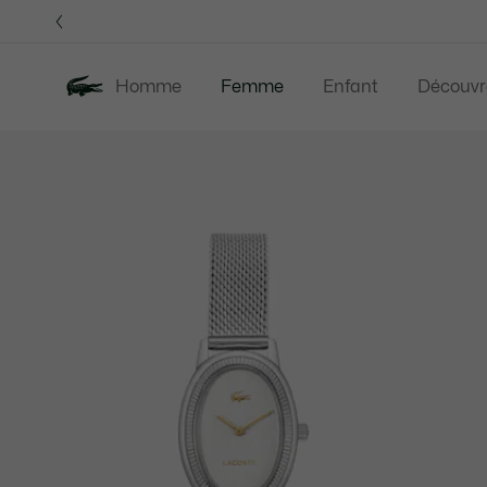
Bannières
d’information
Homme
Femme
Enfant
Découvr
Galerie
Nouveautés
Last Chance
Vêtement
d’images
produit