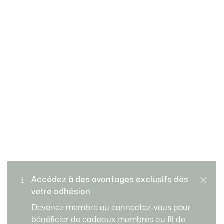
Retours gratuits
PAIEMENT SÉCURISÉ
Accédez à des avantages exclusifs dès
votre adhésion
Livraison Standard - Offerte
SERVICE CLIENT
Devenez membre ou connectez-vous pour
à partir de 99 €
bénéficier de cadeaux membres au fil de