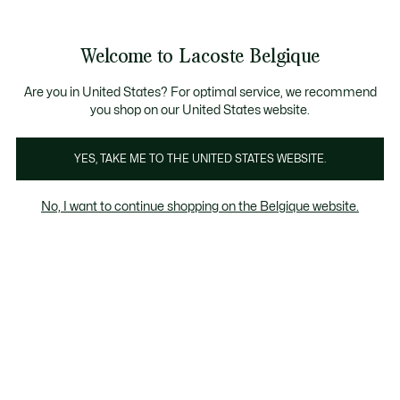
Bannières
d’information
T CHANCE - Découvrez une sélection à prix réduits.
LAST CHANCE - Découvrez une sélection à prix r
Welcome to Lacoste Belgique
Voir
0
0
mon
FR
panier
Are you in United States? For optimal service, we recommend
you shop on our United States website.
Chaussures femme jaunes
Sneakers
Performanc
YES, TAKE ME TO THE UNITED STATES WEBSITE.
No, I want to continue shopping on the Belgique website.
Chaussures femme jaunes
Last chance
Le pourcentage de remise affiché sur les
produits Last chance est calculé à partir du
prix de vente du produit avant soldes.