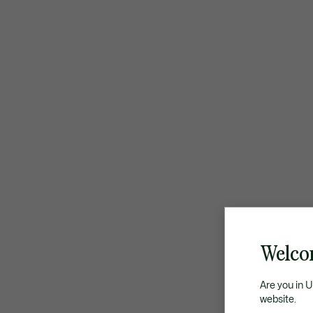
Welco
Are you in 
website.