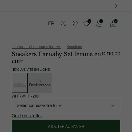
0
0
FR
Voir
mon
ccessoires
Sport
Cadeaux Crocodile
panier
Toutes les chaussures femme
Sneakers
Sneakers Carnaby Set femme en
€ 110,00
cuir
EXCLUSIVITÉ EN LIGNE
Liste
des
déclinaisons
+7
Déclinaisons
WHT/WHT
•
21G
Sélectionnez votre taille
Guide des tailles
AJOUTER AU PANIER