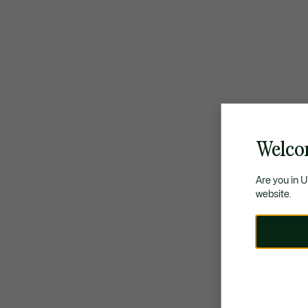
Welco
Are you in 
website.