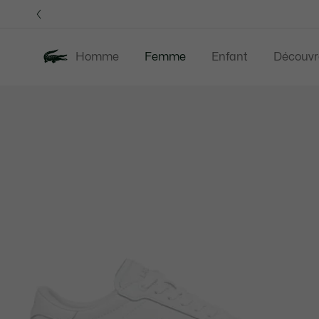
Bannières
d’information
Homme
Femme
Enfant
Découvr
Galerie
Nouveautés
Last Chance
Vêtement
d’images
produit