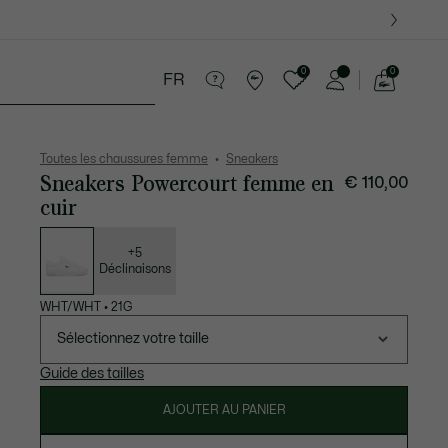
0
0
FR
Voir
mon
ccessoires
Sport
Cadeaux Crocodile
panier
Toutes les chaussures femme
Sneakers
Sneakers Powercourt femme en
€ 110,00
cuir
Liste
des
déclinaisons
+5
Déclinaisons
WHT/WHT
•
21G
Sélectionnez votre taille
Guide des tailles
AJOUTER AU PANIER