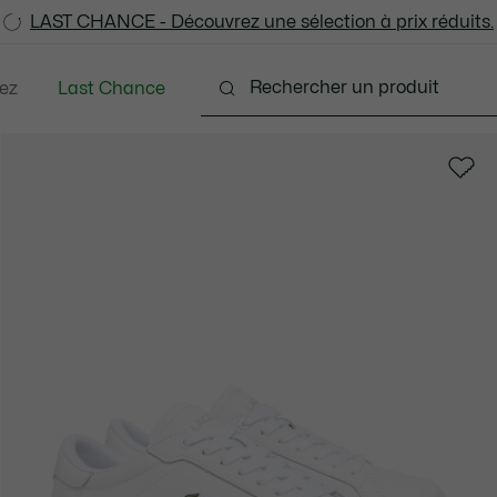
LAST CHANCE - Découvrez une sélection à prix réduits.
LAST CHANCE - Découvrez une sélection à prix réduits.
ez
Last Chance
s
Chaussures
Sacs & Petite Maroquinerie
A