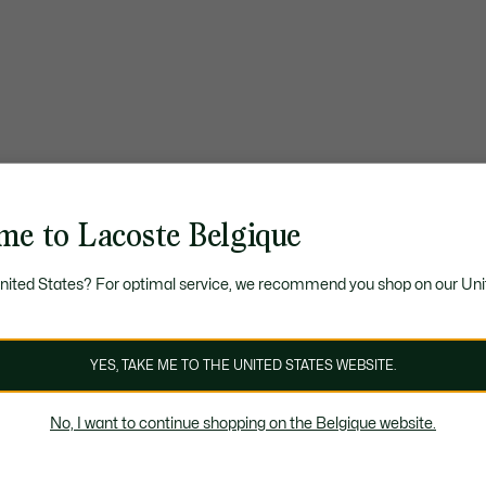
me to Lacoste Belgique
United States? For optimal service, we recommend you shop on our Uni
YES, TAKE ME TO THE UNITED STATES WEBSITE.
No, I want to continue shopping on the Belgique website.