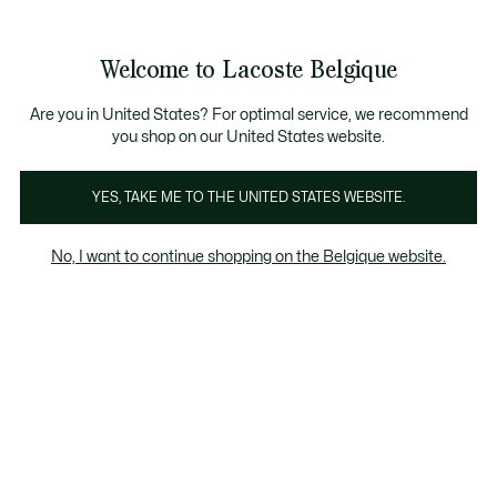
Bannières
d’information
T CHANCE - Découvrez une sélection à prix réduits.
LAST CHANCE - Découvrez une sélection à prix réduits.
Galerie
Welcome to Lacoste Belgique
d’images
Voir
0
0
produit
mon
FR
panier
Are you in United States? For optimal service, we recommend
you shop on our United States website.
YES, TAKE ME TO THE UNITED STATES WEBSITE.
No, I want to continue shopping on the Belgique website.