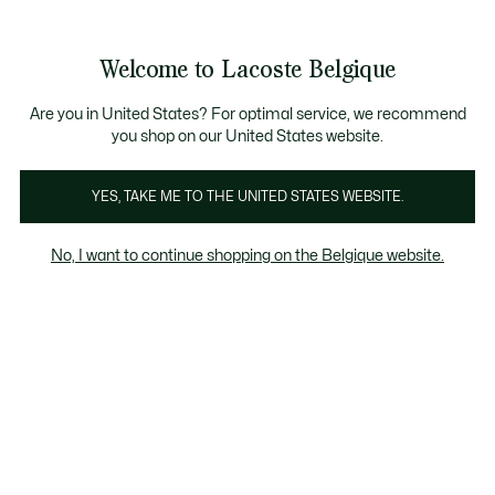
Bannières
d’information
T CHANCE - Découvrez une sélection à prix réduits.
LAST CHANCE - Découvrez une sélection à prix réduits.
Galerie
Welcome to Lacoste Belgique
d’images
Voir
0
0
produit
mon
FR
panier
Are you in United States? For optimal service, we recommend
you shop on our United States website.
YES, TAKE ME TO THE UNITED STATES WEBSITE.
No, I want to continue shopping on the Belgique website.