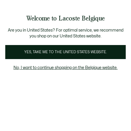
Bannières
d’information
T CHANCE - Découvrez une sélection à prix réduits.
LAST CHANCE - Découvrez une sélection à prix réduits.
Galerie
Welcome to Lacoste Belgique
d’images
Voir
0
0
produit
mon
FR
panier
Are you in United States? For optimal service, we recommend
you shop on our United States website.
YES, TAKE ME TO THE UNITED STATES WEBSITE.
No, I want to continue shopping on the Belgique website.