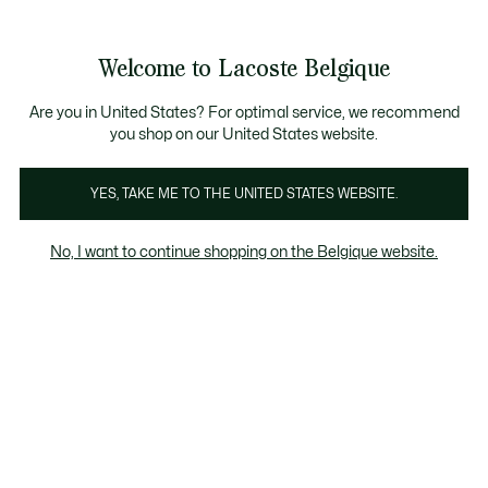
Bannières
d’information
T CHANCE - Découvrez une sélection à prix réduits.
LAST CHANCE - Découvrez une sélection à prix réduits
Galerie
Welcome to Lacoste Belgique
d’images
Voir
0
0
produit
mon
FR
panier
Are you in United States? For optimal service, we recommend
you shop on our United States website.
YES, TAKE ME TO THE UNITED STATES WEBSITE.
No, I want to continue shopping on the Belgique website.