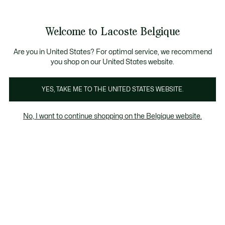
Bannières
d’information
T CHANCE - Découvrez une sélection à prix réduits.
LAST CHANCE - Découvrez une sélection à prix réduits.
Galerie
Welcome to Lacoste Belgique
d’images
Voir
0
0
produit
mon
FR
panier
Are you in United States? For optimal service, we recommend
you shop on our United States website.
YES, TAKE ME TO THE UNITED STATES WEBSITE.
No, I want to continue shopping on the Belgique website.