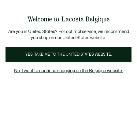
Bannières
d’information
T CHANCE - Découvrez une sélection à prix réduits.
LAST CHANCE - Découvrez une sélection à prix réduits.
Galerie
Welcome to Lacoste Belgique
d’images
Voir
0
0
produit
mon
FR
panier
Are you in United States? For optimal service, we recommend
you shop on our United States website.
YES, TAKE ME TO THE UNITED STATES WEBSITE.
No, I want to continue shopping on the Belgique website.