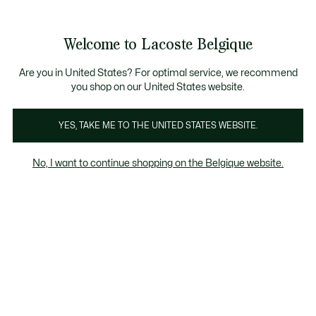
Bannières
d’information
T CHANCE - Découvrez une sélection à prix réduits.
LAST CHANCE - Découvrez une sélection à prix réduits.
Galerie
Welcome to Lacoste Belgique
d’images
Voir
0
0
produit
mon
FR
panier
Are you in United States? For optimal service, we recommend
you shop on our United States website.
YES, TAKE ME TO THE UNITED STATES WEBSITE.
No, I want to continue shopping on the Belgique website.