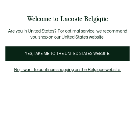
Bannières
d’information
T CHANCE - Découvrez une sélection à prix réduits.
LAST CHANCE - Découvrez une sélection à prix r
Welcome to Lacoste Belgique
Voir
0
0
mon
FR
panier
Are you in United States? For optimal service, we recommend
you shop on our United States website.
Chemises femme beige
YES, TAKE ME TO THE UNITED STATES WEBSITE.
No, I want to continue shopping on the Belgique website.
Chemises femme beige
Last chance
Le pourcentage de remise affiché sur les
produits Last chance est calculé à partir du
prix de vente du produit avant soldes.