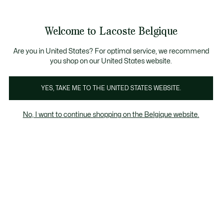
Bannières
d’information
T CHANCE - Découvrez une sélection à prix réduits.
LAST CHANCE - Découvrez une sélection à prix r
Welcome to Lacoste Belgique
Voir
0
0
mon
FR
panier
Are you in United States? For optimal service, we recommend
you shop on our United States website.
Chemises femme marron
YES, TAKE ME TO THE UNITED STATES WEBSITE.
No, I want to continue shopping on the Belgique website.
Chemises femme marron
Last chance
Le pourcentage de remise affiché sur les
produits Last chance est calculé à partir du
prix de vente du produit avant soldes.