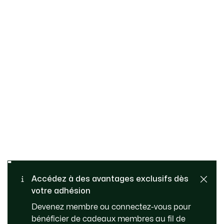
Retours gratuits
PAIEMENT SÉCURISÉ
Accédez à des avantages exclusifs dès
votre adhésion
Livraison Standard - Offerte
SERVICE CLIENT
Devenez membre ou connectez-vous pour
à partir de 99 €
bénéficier de cadeaux membres au fil de