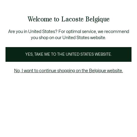
Bannières
d’information
T CHANCE - Découvrez une sélection à prix réduits.
LAST CHANCE - Découvrez une sélection à prix r
Welcome to Lacoste Belgique
Voir
0
0
mon
FR
panier
Are you in United States? For optimal service, we recommend
you shop on our United States website.
YES, TAKE ME TO THE UNITED STATES WEBSITE.
MANTEAUX & VESTES
MANTEAUX D HIVER
DOU
No, I want to continue shopping on the Belgique website.
FEMME
Manteaux
Manteaux D Hiver
Blousons Mi-Saison
Manteaux femme