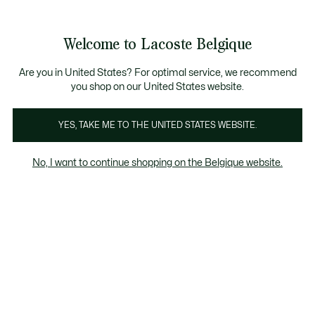
Bannières
d’information
T CHANCE - Découvrez une sélection à prix réduits.
ST CHANCE - Découvrez une sélection à prix réduits.
Galerie
Welcome to Lacoste Belgique
d’images
Voir
0
0
produit
mon
FR
panier
Are you in United States? For optimal service, we recommend
you shop on our United States website.
YES, TAKE ME TO THE UNITED STATES WEBSITE.
No, I want to continue shopping on the Belgique website.