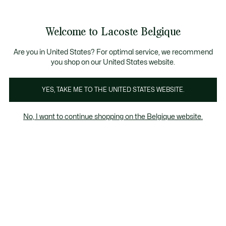
Bannières
d’information
T CHANCE - Découvrez une sélection à prix réduits.
LAST CHANCE - Découvrez une sélection à prix réduits.
Galerie
Welcome to Lacoste Belgique
d’images
Voir
0
0
produit
mon
FR
panier
Are you in United States? For optimal service, we recommend
you shop on our United States website.
YES, TAKE ME TO THE UNITED STATES WEBSITE.
No, I want to continue shopping on the Belgique website.