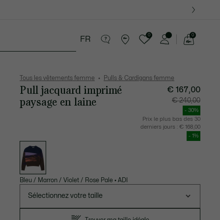
0
0
FR
Voir
mon
ccessoires
Sport
Cadeaux Crocodile
panier
Tous les vêtements femme
Pulls & Cardigans femme
Pull jacquard imprimé
€ 167,00
paysage en laine
Prix
Prix
€ 240,00
après
original
réduction
avant
- 30%
:
réductio
€
:
Prix le plus bas des 30
167,00
€
derniers jours :
€ 168,00
240,00
- 1%
Liste
des
déclinaisons
Bleu / Marron / Violet / Rose Pale
•
ADI
Sélectionnez votre taille