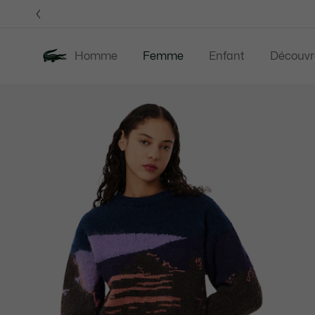
Bannières
d’information
Homme
Femme
Enfant
Découvr
Galerie
Nouveautés
Last Chance
Vêtement
d’images
produit