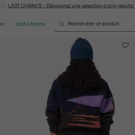
LAST CHANCE - Découvrez une sélection à prix réduits.
LAST CHANCE - Découvrez une sélection à prix réduits.
ez
Last Chance
s
Chaussures
Sacs & Petite Maroquinerie
A