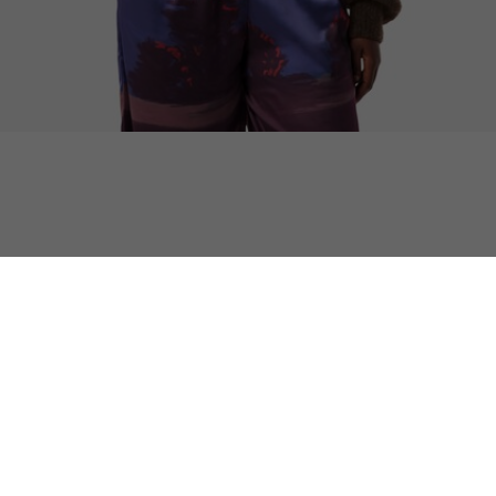
Pull jacquard imprimé paysage en laine
Sélectionnés pour vous