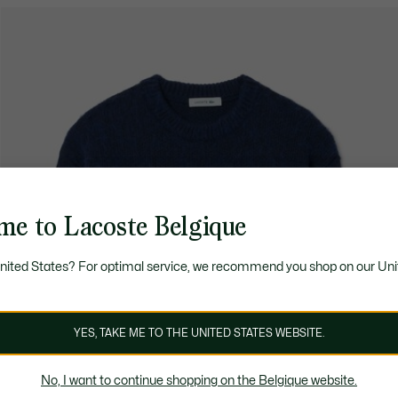
me to Lacoste Belgique
United States? For optimal service, we recommend you shop on our Uni
YES, TAKE ME TO THE UNITED STATES WEBSITE.
No, I want to continue shopping on the Belgique website.