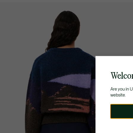
Welco
Are you in 
website.