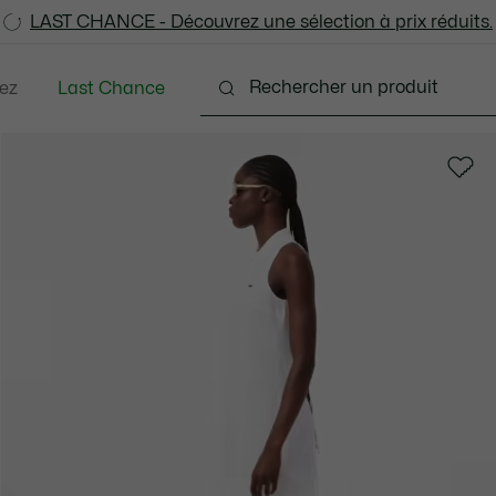
LAST CHANCE - Découvrez une sélection à prix réduits.
LAST CHANCE - Découvrez une sélection à prix réduits.
ez
Last Chance
s
Chaussures
Sacs & Petite Maroquinerie
A