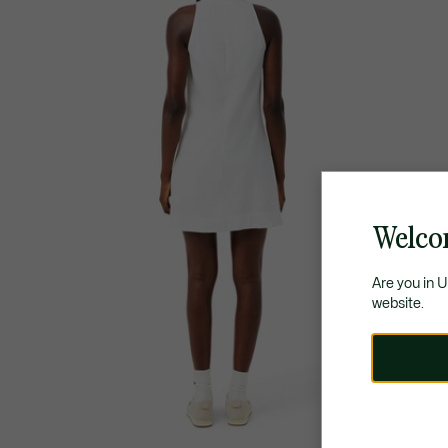
Welco
Are you in 
website.