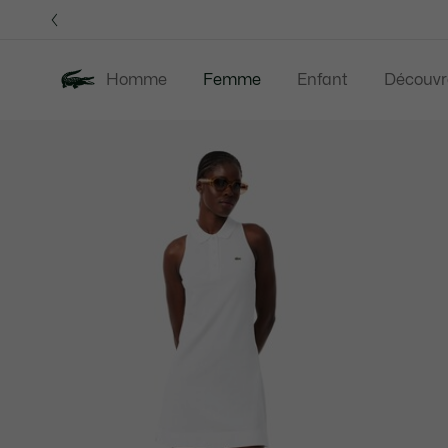
Bannières
d’information
Homme
Femme
Enfant
Découvr
Galerie
Nouveautés
Last Chance
Vêtement
d’images
produit