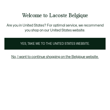
Bannières
d’information
T CHANCE - Découvrez une sélection à prix réduits.
LAST CHANCE - Découvrez une sélection à prix réduit
Galerie
Welcome to Lacoste Belgique
d’images
Voir
0
0
produit
mon
FR
panier
Are you in United States? For optimal service, we recommend
you shop on our United States website.
YES, TAKE ME TO THE UNITED STATES WEBSITE.
No, I want to continue shopping on the Belgique website.