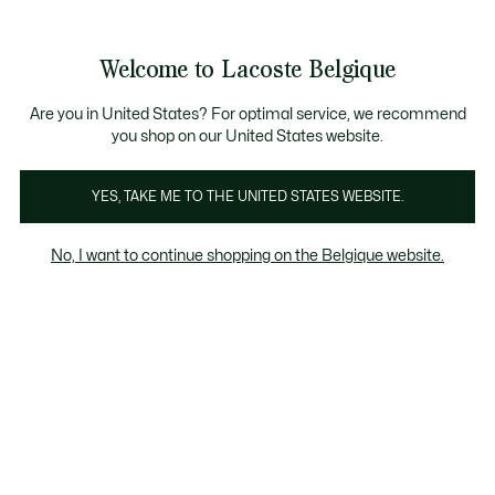
Bannières
d’information
T CHANCE - Découvrez une sélection à prix réduits.
LAST CHANCE - Découvrez une sélection à prix réduits.
Galerie
Welcome to Lacoste Belgique
d’images
Voir
0
0
produit
mon
FR
panier
Are you in United States? For optimal service, we recommend
you shop on our United States website.
YES, TAKE ME TO THE UNITED STATES WEBSITE.
No, I want to continue shopping on the Belgique website.