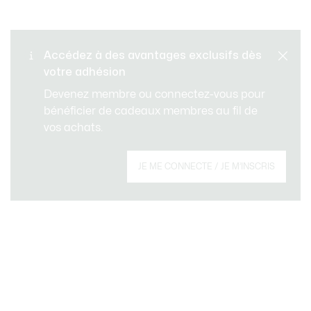
Retours gratuits
PAIEMENT SÉCURISÉ
Accédez à des avantages exclusifs dès
votre adhésion
Livraison Standard - Offerte
SERVICE CLIENT
Devenez membre ou connectez-vous pour
à partir de 99 €
bénéficier de cadeaux membres au fil de
vos achats.
Créez votre compte et devenez membre pour
JE ME CONNECTE / JE M’INSCRIS
profiter d'avantages exclusifs dès votre
adhésion.
Adresse e-mail
DEVENEZ MEMBRE