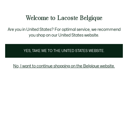
Bannières
d’information
T CHANCE - Découvrez une sélection à prix réduits.
LAST CHANCE - Découvrez une sélection à prix r
Welcome to Lacoste Belgique
Voir
0
0
mon
FR
panier
Are you in United States? For optimal service, we recommend
you shop on our United States website.
Polos
T-Shirts
Sweatshirts
Vestes & Blousons
YES, TAKE ME TO THE UNITED STATES WEBSITE.
No, I want to continue shopping on the Belgique website.
T-Shirts femme
Last chance
Le pourcentage de remise affiché sur les
produits Last chance est calculé à partir du
prix de vente du produit avant soldes.