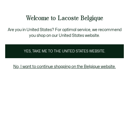
Bannières
d’information
T CHANCE - Découvrez une sélection à prix réduits.
LAST CHANCE - Découvrez une sélection à prix réduits
Galerie
Welcome to Lacoste Belgique
d’images
Voir
0
0
produit
mon
FR
panier
Are you in United States? For optimal service, we recommend
you shop on our United States website.
YES, TAKE ME TO THE UNITED STATES WEBSITE.
No, I want to continue shopping on the Belgique website.