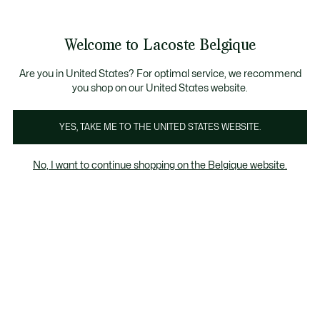
Bannières
d’information
T CHANCE - Découvrez une sélection à prix réduits.
LAST CHANCE - Découvrez une sélection à prix réduits.
Galerie
Welcome to Lacoste Belgique
d’images
Voir
0
0
produit
mon
FR
panier
Are you in United States? For optimal service, we recommend
you shop on our United States website.
YES, TAKE ME TO THE UNITED STATES WEBSITE.
No, I want to continue shopping on the Belgique website.