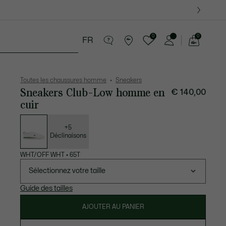
0
0
FR
Voir
mon
tite Maroquinerie
Sport
Cadeaux Crocodile
panier
Toutes les chaussures homme
Sneakers
Sneakers Club-Low homme en
€ 140,00
cuir
Liste
des
déclinaisons
+5
Déclinaisons
WHT/OFF WHT
•
65T
Sélectionnez votre taille
Guide des tailles
AJOUTER AU PANIER