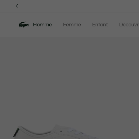
Bannières
d’information
Homme
Femme
Enfant
Découvr
Galerie
Nouveautés
Last Chance
Polos
Vê
d’images
produit