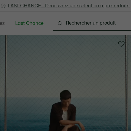
LAST CHANCE - Découvrez une sélection à prix réduits.
LAST CHANCE - Découvrez une sélection à prix réduits.
ez
Last Chance
tements
Chaussures
Accessoires
Sacs & Pe