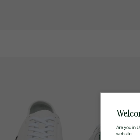
Welco
Are you in 
website.