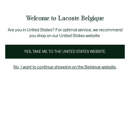
Bannières
d’information
T CHANCE - Découvrez une sélection à prix réduits.
LAST CHANCE - Découvrez une sélection à prix réduits.
Galerie
Welcome to Lacoste Belgique
d’images
Voir
0
0
produit
mon
FR
panier
Are you in United States? For optimal service, we recommend
you shop on our United States website.
YES, TAKE ME TO THE UNITED STATES WEBSITE.
No, I want to continue shopping on the Belgique website.