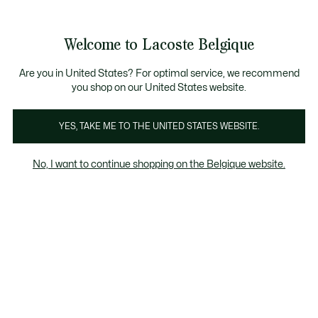
Bannières
d’information
T CHANCE - Découvrez une sélection à prix réduits.
LAST CHANCE - Découvrez une sélection à prix réduits.
Galerie
Welcome to Lacoste Belgique
d’images
Voir
0
0
produit
mon
FR
panier
Are you in United States? For optimal service, we recommend
you shop on our United States website.
YES, TAKE ME TO THE UNITED STATES WEBSITE.
No, I want to continue shopping on the Belgique website.