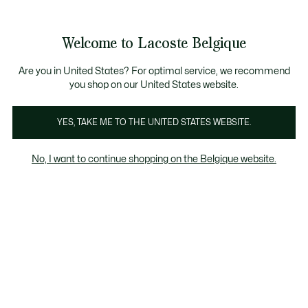
Bannières
d’information
T CHANCE - Découvrez une sélection à prix réduits.
LAST CHANCE - Découvrez une sélection à prix réduits.
Galerie
Welcome to Lacoste Belgique
d’images
Voir
0
0
produit
mon
FR
panier
Are you in United States? For optimal service, we recommend
you shop on our United States website.
YES, TAKE ME TO THE UNITED STATES WEBSITE.
No, I want to continue shopping on the Belgique website.