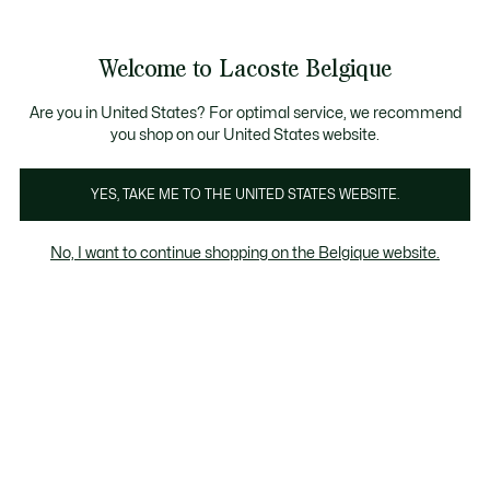
Bannières
d’information
T CHANCE - Découvrez une sélection à prix réduits.
LAST CHANCE - Découvrez une sélection à prix réduits.
Galerie
Welcome to Lacoste Belgique
d’images
Voir
0
0
produit
mon
FR
panier
Are you in United States? For optimal service, we recommend
you shop on our United States website.
YES, TAKE ME TO THE UNITED STATES WEBSITE.
No, I want to continue shopping on the Belgique website.