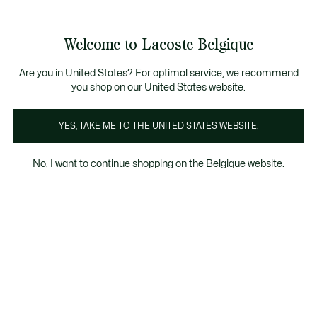
Bannières
d’information
T CHANCE - Découvrez une sélection à prix réduits.
LAST CHANCE - Découvrez une sélection à prix réduits.
Galerie
Welcome to Lacoste Belgique
d’images
Voir
0
0
produit
mon
FR
panier
Are you in United States? For optimal service, we recommend
you shop on our United States website.
YES, TAKE ME TO THE UNITED STATES WEBSITE.
No, I want to continue shopping on the Belgique website.