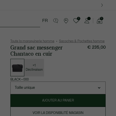
0
0
FR
Voir
mon
tite Maroquinerie
Sport
Cadeaux Crocodile
panier
Toute la maroquinerie homme
Sacoches & Pochettes homme
Grand sac messenger
€ 235,00
Chantaco en cuir
Liste
des
déclinaisons
+1
Déclinaison
BLACK
•
000
Taille unique
AJOUTER AU PANIER
VOIR LA DISPONIBILITÉ MAGASIN