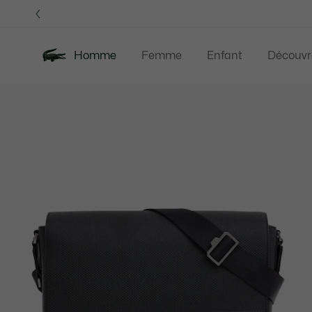
Bannières
d’information
Homme
Femme
Enfant
Découvr
Galerie
Nouveautés
Last Chance
Polos
Vê
d’images
produit