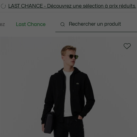
LAST CHANCE - Découvrez une sélection à prix réduits.
LAST CHANCE - Découvrez une sélection à prix réduits.
ez
Last Chance
tements
Chaussures
Accessoires
Sacs & Pe