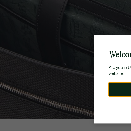
Welco
Are you in 
website.