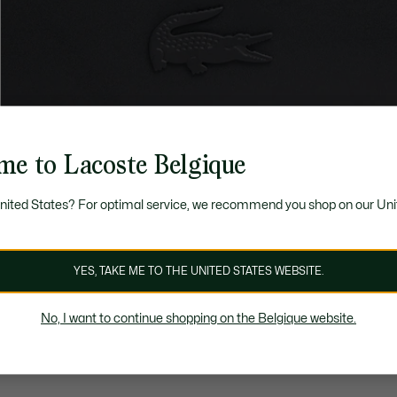
me to Lacoste Belgique
United States? For optimal service, we recommend you shop on our Uni
YES, TAKE ME TO THE UNITED STATES WEBSITE.
No, I want to continue shopping on the Belgique website.