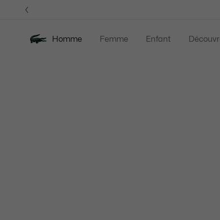
Bannières
d’information
Homme
Femme
Enfant
Découvr
Galerie
Nouveautés
Last Chance
Polos
Vê
d’images
produit