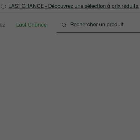
LAST CHANCE - Découvrez une sélection à prix réduits.
LAST CHANCE - Découvrez une sélection à prix réduits.
ez
Last Chance
tements
Chaussures
Accessoires
Sacs & Pe