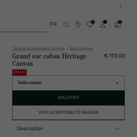
0
0
FR
Voir
mon
tite Maroquinerie
Sport
Cadeaux Crocodile
panier
Toute la maroquinerie homme
Sacs homme
Grand sac cabas Héritage
€ 170,00
Canvas
ÉPUISÉ
Liste
des
Taille unique
déclinaisons
M’ALERTER
VOIR LA DISPONIBILITÉ MAGASIN
Description