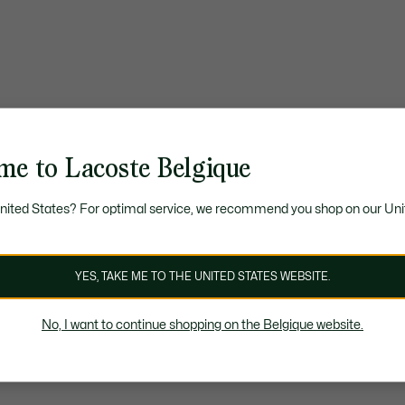
me to Lacoste Belgique
United States? For optimal service, we recommend you shop on our Uni
YES, TAKE ME TO THE UNITED STATES WEBSITE.
No, I want to continue shopping on the Belgique website.