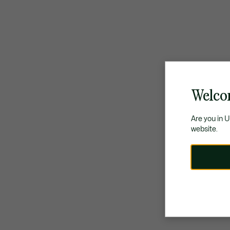
Welco
Are you in 
website.