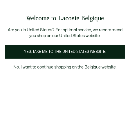
Bannières
d’information
T CHANCE - Découvrez une sélection à prix réduits.
LAST CHANCE - Découvrez une sélection à prix réduits.
Galerie
Welcome to Lacoste Belgique
d’images
Voir
0
0
produit
mon
FR
panier
Are you in United States? For optimal service, we recommend
you shop on our United States website.
YES, TAKE ME TO THE UNITED STATES WEBSITE.
No, I want to continue shopping on the Belgique website.