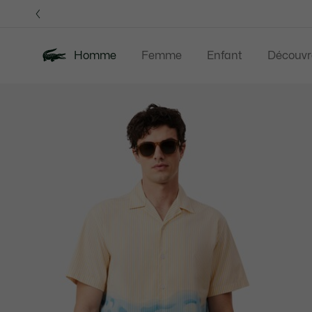
Bannières
d’information
Homme
Femme
Enfant
Découvr
Galerie
Nouveautés
Last Chance
Polos
Vê
d’images
produit