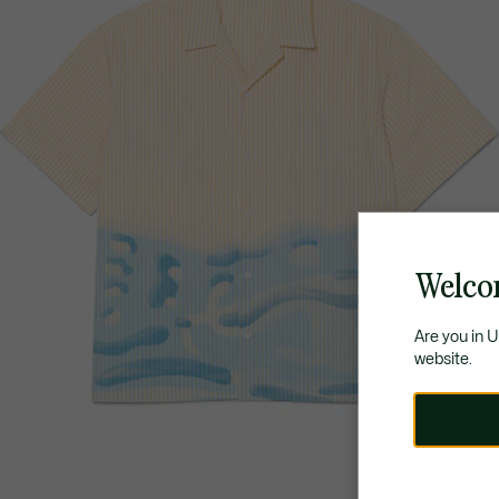
Welco
Are you in 
website.