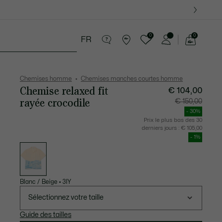
0
0
FR
Voir
mon
tite Maroquinerie
Sport
Cadeaux Crocodile
panier
Chemises homme
Chemises manches courtes homme
Chemise relaxed fit
€ 104,00
rayée crocodile
Prix
Prix
€ 150,00
après
original
réduction
avant
- 30%
:
réductio
€
:
Prix le plus bas des 30
104,00
€
derniers jours :
€ 105,00
150,00
- 1%
Liste
des
déclinaisons
Blanc / Beige
•
3IY
Sélectionnez votre taille
Guide des tailles