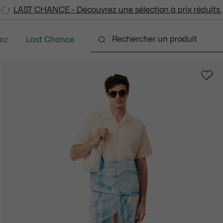
LAST CHANCE - Découvrez une sélection à prix réduits.
LAST CHANCE - Découvrez une sélection à prix réduits.
ez
Last Chance
tements
Chaussures
Accessoires
Sacs & Pe