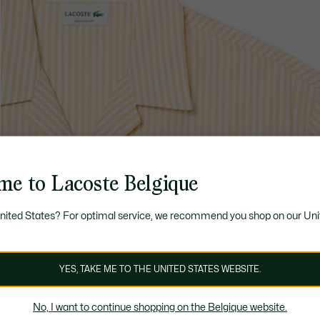
me to Lacoste Belgique
United States? For optimal service, we recommend you shop on our Uni
YES, TAKE ME TO THE UNITED STATES WEBSITE.
No, I want to continue shopping on the Belgique website.