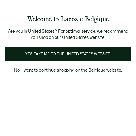
Bannières
d’information
T CHANCE - Découvrez une sélection à prix réduits.
LAST CHANCE - Découvrez une sélection à prix réduits
Galerie
Welcome to Lacoste Belgique
d’images
Voir
0
0
produit
mon
FR
panier
Are you in United States? For optimal service, we recommend
you shop on our United States website.
YES, TAKE ME TO THE UNITED STATES WEBSITE.
No, I want to continue shopping on the Belgique website.