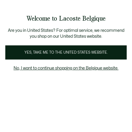
Bannières
d’information
T CHANCE - Découvrez une sélection à prix réduits.
LAST CHANCE - Découvrez une sélection à prix réduits.
Galerie
Welcome to Lacoste Belgique
d’images
Voir
0
0
produit
mon
FR
panier
Are you in United States? For optimal service, we recommend
you shop on our United States website.
YES, TAKE ME TO THE UNITED STATES WEBSITE.
No, I want to continue shopping on the Belgique website.