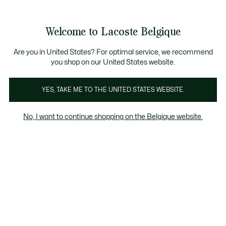
Bannières
d’information
T CHANCE - Découvrez une sélection à prix réduits.
LAST CHANCE - Découvrez une sélection à prix réduits.
Galerie
Welcome to Lacoste Belgique
d’images
Voir
0
0
produit
mon
FR
panier
Are you in United States? For optimal service, we recommend
you shop on our United States website.
YES, TAKE ME TO THE UNITED STATES WEBSITE.
No, I want to continue shopping on the Belgique website.