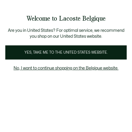
Bannières
d’information
T CHANCE - Découvrez une sélection à prix réduits.
LAST CHANCE - Découvrez une sélection à prix réduits.
Galerie
Welcome to Lacoste Belgique
d’images
Voir
0
0
produit
mon
FR
panier
Are you in United States? For optimal service, we recommend
you shop on our United States website.
YES, TAKE ME TO THE UNITED STATES WEBSITE.
No, I want to continue shopping on the Belgique website.