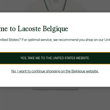
me to Lacoste Belgique
United States? For optimal service, we recommend you shop on our Uni
YES, TAKE ME TO THE UNITED STATES WEBSITE.
No, I want to continue shopping on the Belgique website.