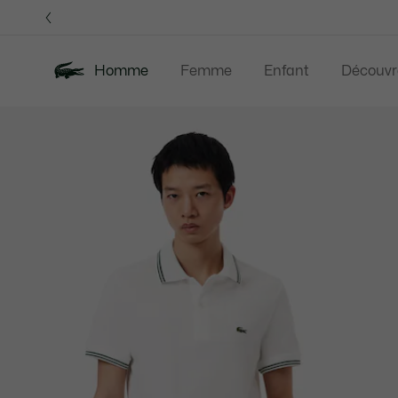
Bannières
d’information
Homme
Femme
Enfant
Découvr
Galerie
Nouveautés
Last Chance
Polos
Vê
d’images
produit