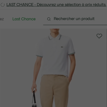
LAST CHANCE - Découvrez une sélection à prix réduits.
LAST CHANCE - Découvrez une sélection à prix réduits.
ez
Last Chance
tements
Chaussures
Accessoires
Sacs & Pe