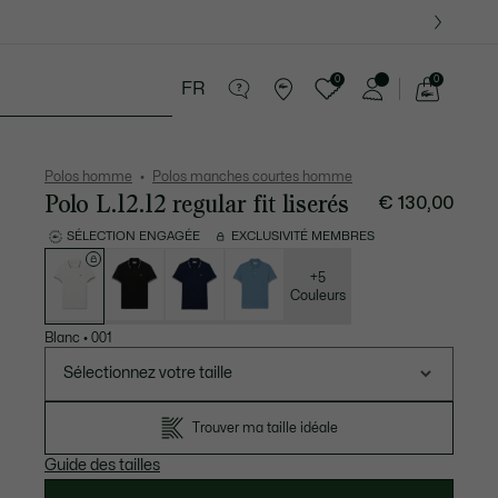
0
0
FR
Voir
mon
tite Maroquinerie
Sport
Cadeaux Crocodile
panier
Polos homme
Polos manches courtes homme
Polo L.12.12 regular fit liserés
€ 130,00
SÉLECTION ENGAGÉE
EXCLUSIVITÉ MEMBRES
Liste
des
déclinaisons
+5
Couleurs
Blanc
•
001
Sélectionnez votre taille
Trouver ma taille idéale
Guide des tailles