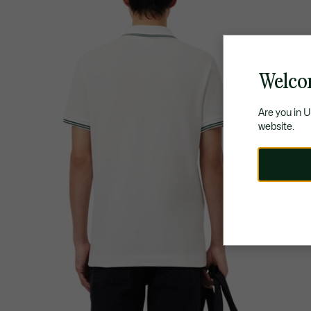
Welco
Are you in 
website.