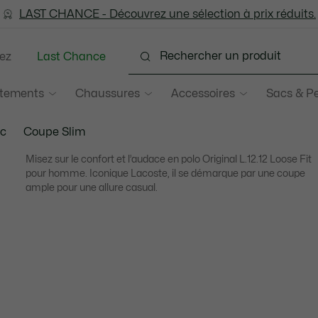
LAST CHANCE - Découvrez une sélection à prix réduits.
LAST CHANCE - Découvrez une sélection à prix réduits.
ez
Last Chance
tements
Chaussures
Accessoires
Sacs & Pe
ic
Coupe Slim
Misez sur le confort et l’audace en polo Original L.12.12 Loose Fit
pour homme. Iconique Lacoste, il se démarque par une coupe
ample pour une allure casual.