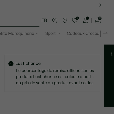
0
0
FR
Voir
mon
tite Maroquinerie
Sport
Cadeaux Crocodile
panier
Last chance
Le pourcentage de remise affiché sur les
produits Last chance est calculé à partir
du prix de vente du produit avant soldes.