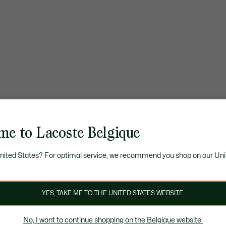
me to Lacoste Belgique
United States? For optimal service, we recommend you shop on our Uni
YES, TAKE ME TO THE UNITED STATES WEBSITE.
No, I want to continue shopping on the Belgique website.