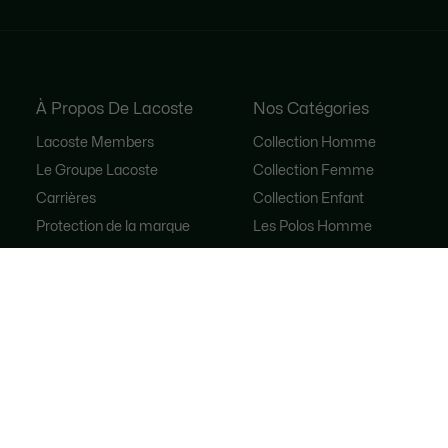
À Propos De Lacoste
Nos Catégories
Lacoste Members
Collection Homme
Le Groupe Lacoste
Collection Femme
Carrières
Collection Enfant
Protection de la marque
Les Polos Homme
René Lacoste
Les Polos Femme
Les Chaussures
Lacoste Sport
Le Survêtement
Sacs à main femme