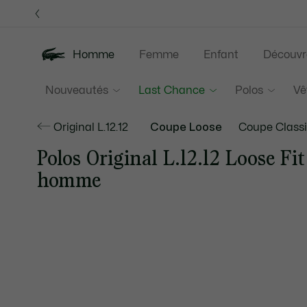
Bannières
d’information
Homme
Femme
Enfant
Découvr
Nouveautés
Last Chance
Polos
Vê
Original L.12.12
Coupe Loose
Coupe Class
Polos Original L.12.12 Loose Fit
homme