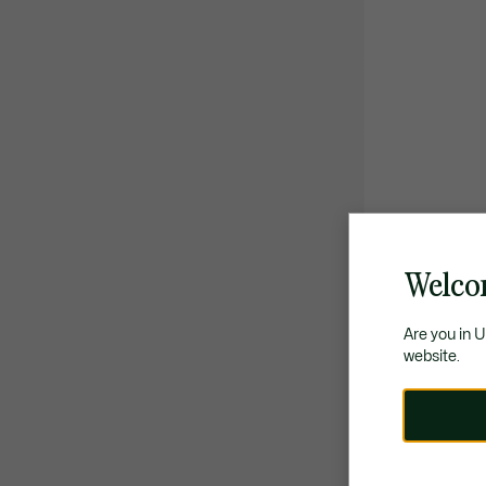
Welco
Are you in 
website.