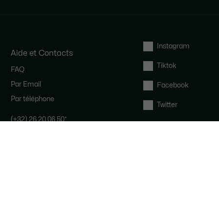
Instagram
Aide et Contacts
Tiktok
FAQ
Par Email
Facebook
Par téléphone
Twitter
(+32) 26 20 06 50
*
Notre équipe Service Clients est
disponible pour vous du lundi au
vendredi de 9h à 19h.
*
Coût d'un appel local, en fonction de
votre opérateur.
Droit de rétractation