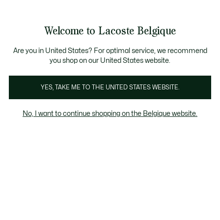
Bannières
d’information
T CHANCE - Découvrez une sélection à prix réduits.
LAST CHANCE - Découvrez une sélection à prix rédui
Welcome to Lacoste Belgique
Voir
0
0
mon
FR
panier
Are you in United States? For optimal service, we recommend
you shop on our United States website.
Polos Homme Blancs
Coupe Classique
Coupe Reg
YES, TAKE ME TO THE UNITED STATES WEBSITE.
No, I want to continue shopping on the Belgique website.
Polos Homme Blancs
Last chance
Le pourcentage de remise affiché sur les
produits Last chance est calculé à partir du
prix de vente du produit avant soldes.